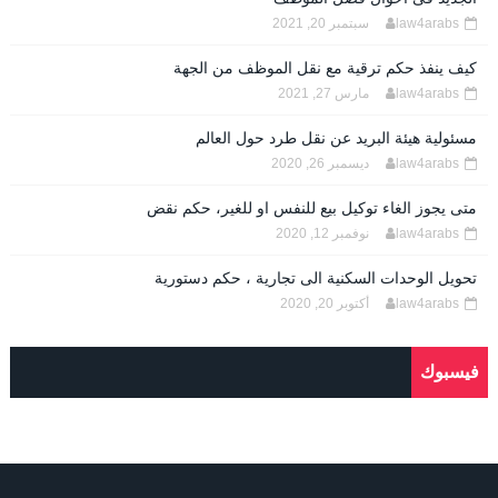
law4arabs
سبتمبر 20, 2021
كيف ينفذ حكم ترقية مع نقل الموظف من الجهة
law4arabs
مارس 27, 2021
مسئولية هيئة البريد عن نقل طرد حول العالم
law4arabs
ديسمبر 26, 2020
متى يجوز الغاء توكيل بيع للنفس او للغير، حكم نقض
law4arabs
نوفمبر 12, 2020
تحويل الوحدات السكنية الى تجارية ، حكم دستورية
law4arabs
أكتوبر 20, 2020
فيسبوك