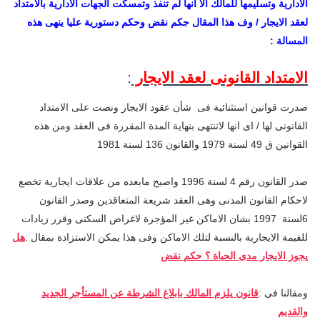
الادارية وتسليمها للمالك الا انها لم تنفذ وتمسكت الجهات الادارية بالامتداد
لعقد الايجار / وف هذا المقال جكم نقض وحكم دستورية عليا ينهى هذه
المسالة :
الامتداد القانونى لعقد الايجار
:
صدرت قوانين استثنائية فى شأن عقود الايجار ونصت على الامتداد
القانونى لها / اى انها لاتنتهى بنهاية المدة المقررة فى العقد ومن هذه
القوانين ق 49 لسنة 1979 والقانون 136 لسنة 1981
صدر القانون رقم 4 لسنة 1996 واصبح مابعده من علاقات ايجارية تخضع
لاحكام القانون المدنى وهى العقد شريعة المتعاقدين وصدر القانون
6لسنة 1997 بشان الاماكن غير المؤجرة لاغراض السكنى وقرر زيادات
للفيمة الايجارية بالنسبة لتلك الاماكن وفى هذا يمكن الاستزادة بمقال :
هل
يجوز الايجار مدى الحياة ؟ حكم نقض
ومقالنا فى :
قانون يلزم المالك بابلاغ الشرطة عن المستأجر الجديد
والقديم