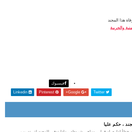
اة هذا المجند
نية والحربية
فيسبوك
Linkedin
Pinterest
Google+
Twitter
ند ، حكم عليا
أ ادارى او قرار ، وماهى شروطه ، واذا توفى المجند اثر تدريب