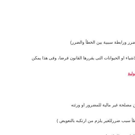
ضرر ورابطة سببية بين الخطأ والضرر)
ياء او الحيوانات التى يقررها القانون فرضا، وفى هذا يمكن
لية
ن مصلحة غير مالية للمضرور او ورثته