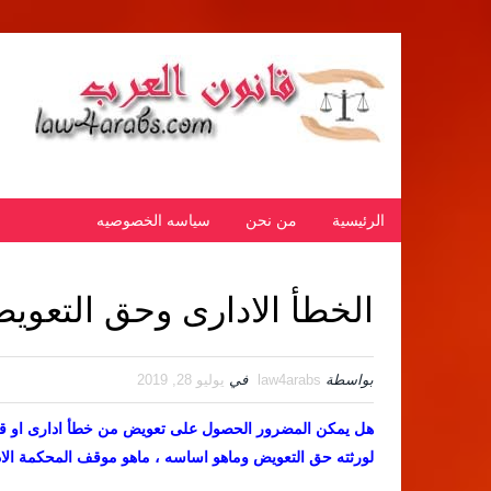
الرئيسية
من نحن
سياسه الخصوصيه
الخطأ الادارى وحق التعويض
بواسطة
law4arabs
في
يوليو 28, 2019
هل يمكن المضرور الحصول على تعويض من خطأ ادارى او قر
لورثته حق التعويض وماهو اساسه ، ماهو موقف المحكمة الاد