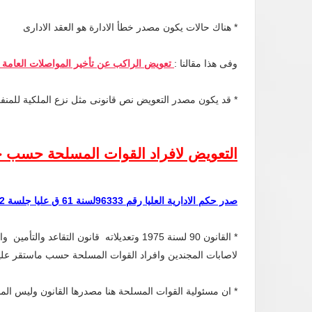
* هناك حالات يكون مصدر خطأ الادارة هو العقد الادارى
وفى هذا مقالنا :
تعويض الراكب عن تأخير المواصلات العامة 
* قد يكون مصدر التعويض نص قانونى مثل نزع الملكية للمنف
التعويض لافراد القوات المسلحة حسب حك
صدر حكم الادارية العليا رقم 96333لسنة 61 ق عليا جلسة 2/ 9/ 2018 وضح من اسبابه ومنطوقه الاتى :
* القانون 90 لسنة 1975 وتعديلاته قانون ال
لاصابات المجندين وافراد القوات المسلحة حسب ماستقر عليه ا
* ان مسئولية القوات المسلحة هنا مصدرها القانون وليس الم