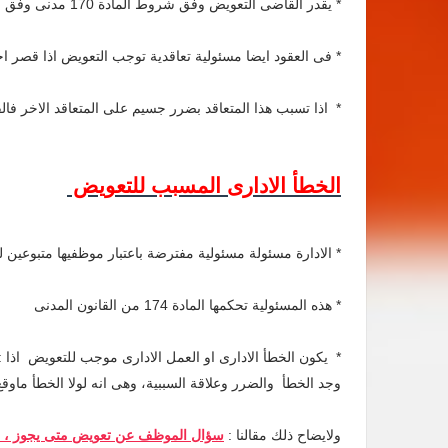
* يقدر القاضى التعويض وفق شروط المادة 170 مدنى وفق الظروف للملابسات
* فى العقود ايضا مسئولية تعاقدية توجب التعويض اذا قصر ا
* اذا تسبب هذا المتعاقد بضرر جسيم على المتعاقد الاخر فالقاضى ي
الخطأ الادارى المسبب للتعويض
* الادارة مسئولة مسئولية مفترضة باعتبار موظفيها متبوعين ل
* هذه المسئولية تحكمها المادة 174 من القانون المدنى
* يكون الخطأ الادارى او العمل الادارى موجب للتعويض اذا :
وجد الخطأ والضرر وعلاقة السببية، وهى انه لولا الخطأ ماو
ولايضاح ذلك مقالنا :
سؤال الموظف عن تعويض متى يجوز ، وم