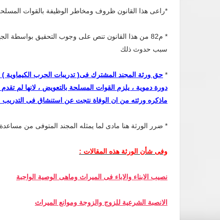
*راعى هذا القانون ظروف ومخاطر الوظيفة بالقوات المسلح
* م82 من هذا القانون تنص على وجوب التحقيق بواسطة ال
سبب حدوث ذلك
*
حق ورثة المجند المشترك فى( تدريبات الحرب الكيماوية ) 
دورة دموية ، يلزم القوات المسلحة بالتعويض ، لانها لم تقدم 
ماذكره ورثته من ان الوفاة نتجت عن استنشاق فى التدريب
* ضرر الورثة هنا مادى لما يمثله المجند المتوفى من مساعدة 
وفى شأن الورثة هذه المقالات :
نصيب الابناء والاباء فى الميراث وماهى الوصية الواجبة
الانصبة الشرعية للزوج والزوجة وموانع الميراث