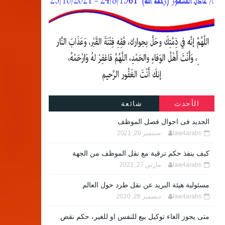
الأحدث
شائعة
الجديد فى احوال فصل الموظف
law4arabs
سبتمبر 20, 2021
كيف ينفذ حكم ترقية مع نقل الموظف من الجهة
law4arabs
مارس 27, 2021
مسئولية هيئة البريد عن نقل طرد حول العالم
law4arabs
ديسمبر 26, 2020
متى يجوز الغاء توكيل بيع للنفس او للغير، حكم نقض