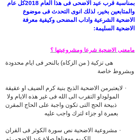
بمناسبة قرب عيد الاضحى فى هذا العام 2018كل عام
والمتابعين بخير، لذلك انوى التحدث فى موضوع
الاضحية الشرعية واداب المضحى وكيفية معرفة
الاضحية السليمة:
مامعنى الاضحية شرعا ومشروعيتها ؟
هى تزكية ( من الزكاه) بالنحر فى ايام محدودة
وبشروط خاصة
·
لايعتبرمن الاضحية الذبح بنية كرم الضيف او عقيقة
المولوداو التقرب الى الله فى غير هذه الايام ولا
ذبيحة الحج التى تكون واجبة على الحاج المقرن
بعمرة او جزاء لترك واجب عليه
·
مشروعية الاضحية نص سورة الكوثر فى القران
الكريم ومعناها صلاة عيد الاضحى ثم