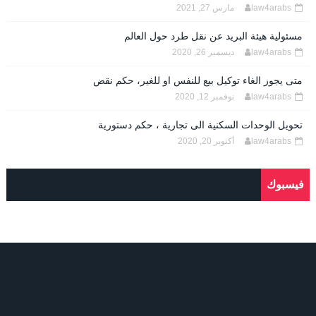
law4arabs
مارس 27, 2021
مسئولية هيئة البريد عن نقل طرد حول العالم
law4arabs
ديسمبر 26, 2020
متى يجوز الغاء توكيل بيع للنفس او للغير، حكم نقض
law4arabs
نوفمبر 12, 2020
تحويل الوحدات السكنية الى تجارية ، حكم دستورية
law4arabs
أكتوبر 20, 2020
فيسبوك