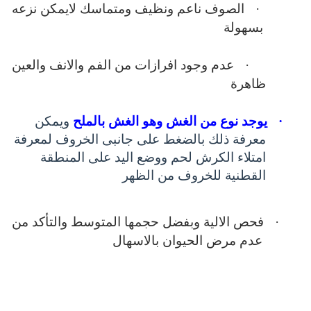
·
الصوف ناعم ونظيف ومتماسك لايمكن نزعه
بسهولة
·
عدم وجود افرازات من الفم والانف والعين
ظاهرة
·
يوجد نوع من الغش وهو الغش بالملح
ويمكن
معرفة ذلك بالضغط على جانبى الخروف لمعرفة
امتلاء الكرش لحم ووضع اليد على المنطقة
القطنية للخروف من الظهر
·
فحص الالية وبفضل حجمها المتوسط والتأكد من
عدم مرض الحيوان بالاسهال