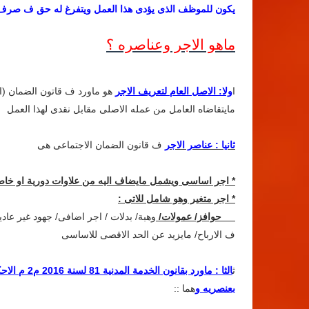
يكون للموظف الذى يؤدى هذا العمل ويتفرغ له حق ف صرف رات
ماهو الاجر وعناصره ؟
ا
ولا: الاصل العام لتعريف الاجر
مايتقاضاه العامل من عمله الاصلى مقابل نقدى لهذا العمل
ثانيا : عناصر الاجر
ف قانون الضمان الاجتماعى هى
* اجر اساسى ويشمل مايضاف اليه من علاوات دورية او خاص
* اجر متغير وهو شامل للاتى :
حوافز/ عمولات/
وهبة/ بدلات / اجر اضافى/ جهود غير عادي
ف الارباح/ مايزيد عن الحد الاقصى للاساسى
ث
الثا : ماورد
بعنصريه و
هما ::