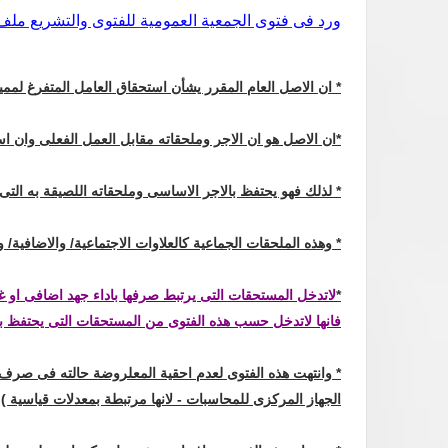
ورد فى فتوى الجمعية العمومية للفتوى والتشريع ملف رقم 86/ 4/ 1998 جلسة 13/
* ان الاصل العام المقرر يشأن استحقاق العامل المتفرغ لمميز
*ان الاصل هو ان الاجر وملحقاته مقابل العمل الفعلى وان اس
* لذلك فهو يحتفظ بالاجر الاساسى وملحقاته اللصيقة به ال
* وهذه الملحقات الجماعية كالعلاوات الاجتماعية/ والاضافية/
*
لاتدخل المستحقات التى يرتبط صرفها باداء جهد اضافى او 
فانها لاتدخل حسب هذه الفتوى من المستحقات التى يحتفظ به
* وانتهت هذه الفتوى لعدم احقية المعلروضة حالته فى صرف الج
الجهاز المركزى للمحاسبات - لانها مرتبطة بمعدلات قياسية )