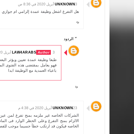
3 أبريل 2020 في 8:36 ص
UNKNOWN
هل التفرغ اشغل وظيفة عمدة إلزامي ام جوازي
رد
الردود
3 أبريل 2020 في 9:54 ص
LAW4ARABS
طبعا وظيفة عمدة تعيين ويؤثر البعض
فهو يعامل بمقتضى هذه الفتوى الموج
باعباء العمدية مع الوظيفة ابدا
رد
23 أبريل 2020 في 4:38 م
UNKNOWN
الشركات الخاصه غير ملزمه بمنح تفرغ لمن عين
الخاصه فيكون قد ارتكب خطأ جسيما موجب للفصل 