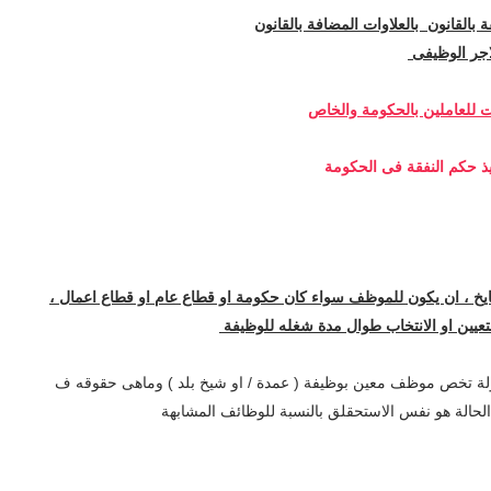
القانون بالعلاوات المضافة بالقانون
اجر الوظيفى
ت للعاملين بالحكومة والخاص
ذ حكم النفقة فى الحكومة
يخ ، ان يكون للموظف سواء كان حكومة او قطاع عام او قطاع اعمال ،
لتعيين او الانتخاب طوال مدة شغله للوظيفة
دولة تخص موظف معين بوظيفة ( عمدة / او شيخ بلد ) وماهى حقوقه ف
الحالة هو نفس الاستحقلق بالنسبة للوظائف المشابهة