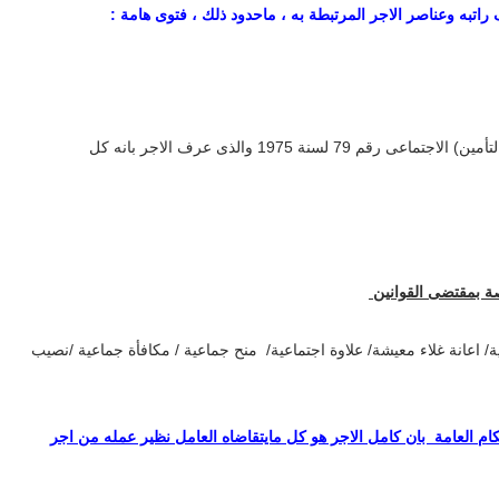
به وعناصر الاجر المرتبطة به ، ماحدود ذلك ، فتوى هامة :
هو ماورد ف قاتون الضمان (التأمين) الاجتماعى رقم 79 لسنة 1975 والذى عرف الاجر بانه كل
ة بمقتضى القوانين
ة/ اعانة غلاء معيشة/ علاوة اجتماعية/ منح جماعية / مكافأة جماعية /نصيب
 بقانون الخدمة المدنية 81 لسنة 2016 م2 م الاحكام العامة بان كامل الاجر هو كل مايتقاضاه العامل نظير عمله من اجر