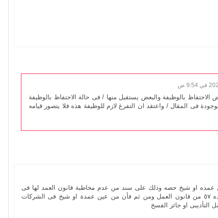
 الاحتفاظ بالوظيفة والبعض يستقيل منها / فى حالة الاحتفاظ بالوظيفة
ودة فى المقال / واعتقد ان التفرغ لازم للوظيفة هذه فلا يتصور قيامه
 عمده او شيخ حصه وذلك على سند من عدم مخاطبة قانون العمد لها فى
الالزام بمنح التفرغ وعلى الحظر الوارد فى الماده ٥٧ من قانون العمل ومن ثم فأن من عين عمدة او شيخ فى الشركات
التأديبى او جائز الفسخ