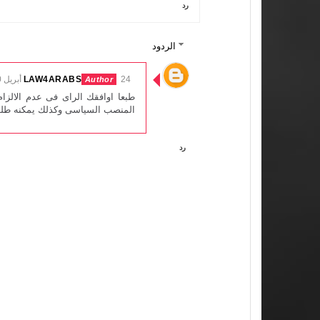
رد
الردود
24 أبريل 2020 في 4:05 ص
LAW4ARABS
طبعا اوافقك الراى فى عدم الالز
المنصب السياسى وكذلك يمكنه طلب
رد