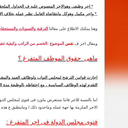
* اجر وظيفى وهوالاجر المنصوص عليه ف الجداول الملحقة ب
* واجر مكمل وهوكل مايتقاضاه العامل نظير عمله بخلاف ال
وهنا يمكنك الاطلاع على مقالنا
الترقية والتسويات والمستحقا
ومقال اخر ف
نفس
الموضوع :الخصم من الراتب وكيفية تنفي
ماهى حقوق الموظف المتفرغ ؟
اجازت قوانين الترشح لمجلس النواب ولوظائف العمد والمشا
التقدم لهذه الوظائف السياسية ، مع احتفاظه بالوظيفة مدة ا
اما بالنسبة للاجر فاننا نستعرض ماورد فى فتوى لمجلس ال
الاجر الملزمة بها جهة عمله وماحدود ذلك / وماينطبق ع هذه 
فتوى مجلس الدولة فى اجر المتفرغ :