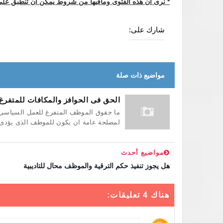
* نرى ان هذه الفتوى ومافيها من شروط يمكن ان تنطبق على
شارك على:
مواضيع ذات صلة
الحق فى الحوافز والمكافات للمتفرغ
ما حقوق الموظف المتفرغ للعمل السياسى م
لمصلحة عامة ان يكون للموظف الذى يؤدى ه
مواضيع أحدث
هل يجوز تنفيذ حكم الترقية والموظف محال للتاديبية
هناك 4 تعليقات: