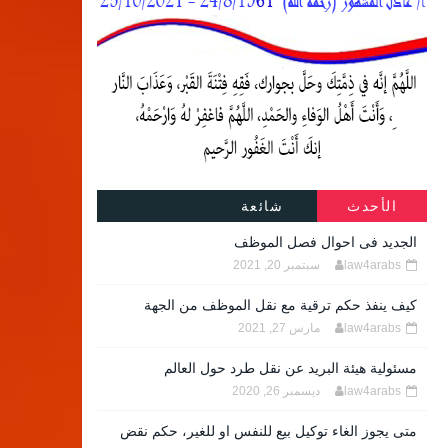
الأحدث
شائعة
الجديد فى احوال فصل الموظف
law4arabs
سبتمبر 20, 2021
كيف ينفذ حكم ترقية مع نقل الموظف من الجهة
law4arabs
مارس 27, 2021
مسئولية هيئة البريد عن نقل طرد حول العالم
law4arabs
ديسمبر 26, 2020
متى يجوز الغاء توكيل بيع للنفس او للغير، حكم نقض