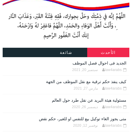
الأحدث
شائعة
الجديد فى احوال فصل الموظف
law4arabs
سبتمبر 20, 2021
كيف ينفذ حكم ترقية مع نقل الموظف من الجهة
law4arabs
مارس 27, 2021
مسئولية هيئة البريد عن نقل طرد حول العالم
law4arabs
ديسمبر 26, 2020
متى يجوز الغاء توكيل بيع للنفس او للغير، حكم نقض
law4arabs
نوفمبر 12, 2020