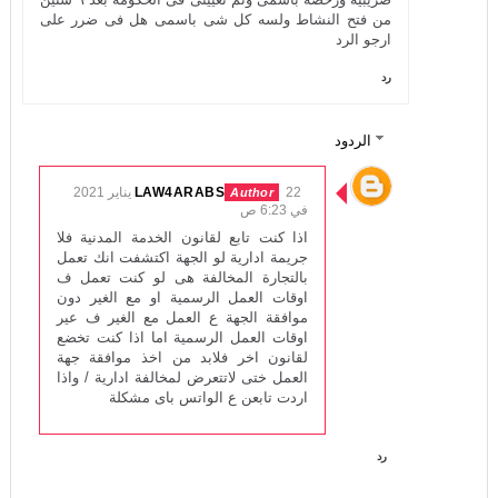
من فتح النشاط ولسه كل شى باسمى هل فى ضرر على
ارجو الرد
رد
الردود
LAW4ARABS
22 يناير 2021
في 6:23 ص
اذا كنت تابع لقانون الخدمة المدنية فلا
جريمة ادارية لو الجهة اكتشفت انك تعمل
بالتجارة المخالفة هى لو كنت تعمل ف
اوقات العمل الرسمية او مع الغير دون
موافقة الجهة ع العمل مع الغير ف عير
اوقات العمل الرسمية اما اذا كنت تخضع
لقانون اخر فلابد من اخذ موافقة جهة
العمل ختى لاتتعرض لمخالفة ادارية / واذا
اردت تابعن ع الواتس باى مشكلة
رد