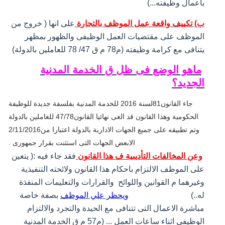
باعمال وظيفته...)
ب) تكييف واقعة عمل الموظف بالتجارة
على انها ( خروج من
الموظف على مقتضيات العمل الوظيفى والظهور بمظهر
يتنافى مع كرامة وظيفته (م78 م ق 47/ 78 للعاملين بالدولة)
ماهو الوضع فى ظل ق الخدمة المدنية
الجديد؟
جاء القانون81لسنة 2016 للخدمة المدنية بفلسفة جديدة للوظيفة
الحكومية وهذا القانون قد الغى نهائيا القانون47/78 للعاملين بالدولة
وتم تطبيقه على جميع الجهات الادارية بالدولة اعتبارا من2/11/2016
الابعض الجهات التى استثنت بقرار جمهورى .
وعن المخالفات التأديبية ف هذا القانون
فقد جاء فيه :( يتعين
على الموظف الالتزام باحكام هذا القانون ولائحته التنفيذية
وغيرهما م القوانين واللوائح
والقرارات والتعليمات المنفذة
له..)
ويحظر علي الموظف
بصفة خاصة
مباشرة الاعمال التى تتنافى مع الحيدة والتجرد والالتزام
الوظيفى اثناء ساعات العمل ... (م57 م ق الخدمة المدنية