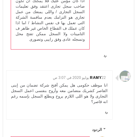
اذا كان مؤمن عليك فلا يمكنك ان تكون
صاخب سجل تجارى اعتقد وفق تعليمات
السجل التجارى / واللى يمنعك من عمل
تجارى هو التزامك بعدم منافسة الشركة
التى تعمل بها ف نفس النشاط / اما اذا
كان عملك ف القطاع الخاص غير ظاهر ف
التامينات ولا السجل ممكن تفتح محل
وتسجله عادى وفق راييى وتصورى
رد
22 يوليو 2020 في 3:07 ص
RAMY
انا موظف حكومى هل يمكن أفتح شركة تضمان من إبنى
القاصر كشريك متضامن معه وأروح بنفسى اعمل السجل
التجارى ولا هو اللى اللازم يروح ويطلع السجل بإسمه رغم
انه قاصر؟
رد
الردود