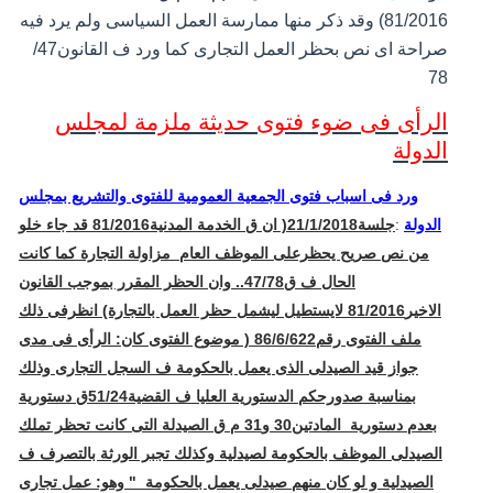
81/2016) وقد ذكر منها ممارسة العمل السياسى ولم يرد فيه
صراحة اى نص بحظر العمل التجارى كما ورد ف القانون47/
78
الرأى فى ضوء فتوى حديثة ملزمة لمجلس
الدولة
ورد فى اسباب فتوى الجمعية العمومية للفتوى والتشريع بمجلس
الدولة
:
جلسة21/1/2018( ان ق الخدمة المدنية81/2016 قد جاء خلو
من نص صريح يحظرعلى الموظف العام
مزاولة التجارة كما كانت
الحال ف ق47/78.. وان الحظر المقرر بموجب القانون
الاخير81/2016 لايستطيل ليشمل حظر العمل بالتجارة) انظرفى ذلك
ملف الفتوى رقم86/6/622 ( موضوع الفتوى كان: الرأى فى مدى
جواز قيد الصيدلى الذى يعمل بالحكومة ف السجل التجارى وذلك
بمناسبة صدورحكم الدستورية العليا ف القضية51/24ق دستورية
بعدم دستورية
المادتين30 و31 م ق الصيدلة التى كانت تحظر تملك
الصيدلى الموظف بالحكومة لصيدلية وكذلك تجبر الورثة بالتصرف ف
الصيدلية و لو كان منهم صيدلى يعمل بالحكومة
" وهو: عمل تجارى