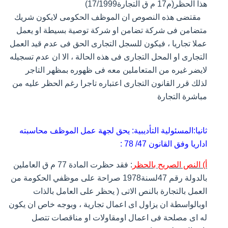
هذا الحظر(م17 م ق التجارة17/1999)
مقتضى هذه النصوص ان الموظف الحكومى لايكون شريك
متضامن فى شركة تضامن او شركة توصية بسيطة او يعمل
عملا تجاريا ، فيكون للسجل التجارى الحق فى عدم قيد العمل
التجارى او المحل التجارى فى هذه الحالة ، الا ان عدم تسجيله
لايضر غيره من المتعاملين معه فى ظهوره بمظهر التاجر
لذلك قرر القانون التجارى اعتباره تاجرا رغم الحظر عليه من
مباشرة التجارة
ثانيا:المسئولية التأديبية: يحق لجهة عمل الموظف محاسبته
اداريا وفق القانون 47/ 78 :
أ) النص الصريح بالحظر
: فقد حظرت المادة 77 م ق العاملين
بالدولة رقم 47لسنة1978 صراحة على موظفي الحكومة من
العمل بالتجارة بالنص الاتى ( يحظر على العامل بالذات
اوبالواسطة ان يزاول اى اعمال تجارية ، وبوجه خاص ان يكون
له اى مصلحة فى اعمال اومقاولات او مناقصات تتصل