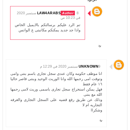
LAW4ARABS
8 سبتمبر 2020
في 10:23 ص
تم الرد عليكم برسالتكم بالايميل الخاص
واذا جد جديد يمكنكم مكاتبتى ع الواتس
رد
9 سبتمبر 2020 في 12:29 م
UNKNOWN
انا موظف حكومه وكان عندى سجل تجارى باسم بنتى وامى
وتوفت امى رحمها الله وانا الوريث الوحيد وبنتى قاصر حاليا
١٦ عام فقط
فهل يمكن استخراج سجل تجارى باسمى وريث لامى رحمها
الله مع بنتى
وذلك عن طريق رفع قضيه على السجل التجارى والغرفه
التجاريه ام لا
وشكراا
رد