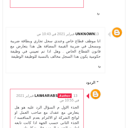
رد
13 فبراير 2021 في 10:43 ص
UNKNOWN
انا موظف قطاع خاص وعندي سجل تجاري وبطاقة ضريبة
ومسجل في ضريبة القيمة المضافة هل هذا يتعارض مع
قانون القطاع الخاص . وهل اذا تم تعييني في وظيفة
حكومية يكون هذا السجل مخالف بالنسبة للوظيفة الوظيفة
رد
الردود
LAW4ARABS
13 فبراير 2021
في 10:55 ص
الجذء الاول م السؤال الرد عليه هو هل
يتعارض مع عقدك مع صاحب العمل او
لوائح الشركة او الالتزام بعدم المنافسه /
الجذء الثانى حسب الجهة اذا كانت تابعه
لقانون الخدمة المدنيه فلا مشكل تاديبى