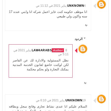
4 يناير 2021 في 11:12 ص
UNKNOWN
انا موظف حكومه كنت عايز اعمل شركه انا وابني عنده 17
سنه واكون ولي طبيعي
رد
الردود
LAW4ARABS
8 يناير 2021 في
5:11 ص
نظل المسئولية والادارة لك عن القاصر
لكن لوكنت خاضع لقانون الخدمة المدنية
يمكنك التجارة ولو بحكم محكمة
رد
19 يناير 2021 في 6:10 ص
UNKNOWN
السلام عليكم انا عندى نشاط تجارى وفاتح سجل وبطاقه
ضريبيه ورخصه باسمى وتم تعيينى فى الحكومة بعد ٦ سنين