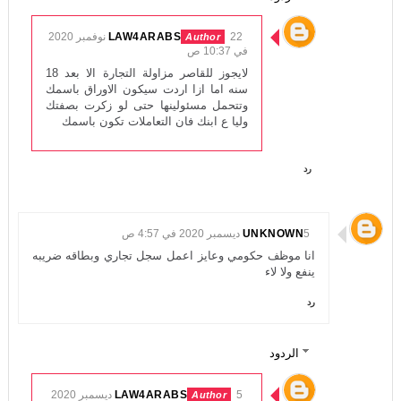
LAW4ARABS
22 نوفمبر 2020
في 10:37 ص
لايجوز للقاصر مزاولة التجارة الا بعد 18
سنه اما ازا اردت سيكون الاوراق باسمك
وتتحمل مسئولينها حتى لو زكرت بصفتك
وليا ع ابنك فان التعاملات تكون باسمك
رد
5 ديسمبر 2020 في 4:57 ص
UNKNOWN
انا موظف حكومي وعايز اعمل سجل تجاري وبطاقه ضريبه
ينفع ولا لاء
رد
الردود
LAW4ARABS
5 ديسمبر 2020