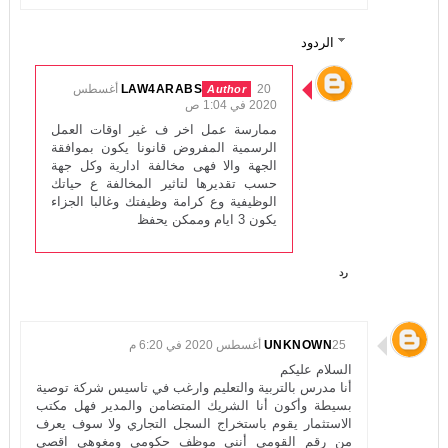
الردود
LAW4ARABS
20 أغسطس
2020 في 1:04 ص
ممارسة عمل اخر ف غير اوقات العمل
الرسمية المفروض قانونا يكون بموافقة
الجهة والا فهى مخالفة ادارية وكل جهة
حسب تقديرها لتاثير المخالفة ع حياتك
الوظيفية وع كرامة وظيفتك وغالبا الجزاء
يكون 3 ايام وممكن يحفظ
رد
25 أغسطس 2020 في 6:20 م
UNKNOWN
السلام عليكم
أنا مدرس بالتربية والتعليم وارغب في تاسيس شركة توصية
بسيطة وأكون أنا الشريك المتضامن والمدير فهل مكتب
الاستثمار يقوم باستخراج السجل التجاري ولا سوف يعرف
من رقم القومي أنني موظف حكومي ومغوهي اقصي