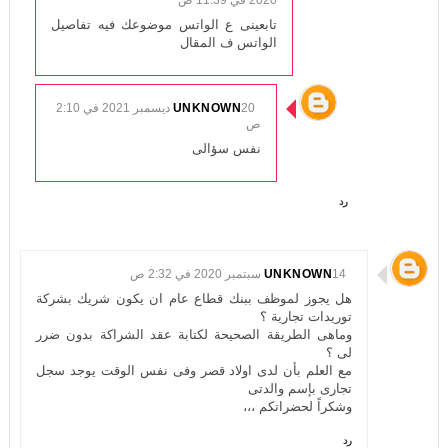
2020 في 11:39 ص
تابعينى ع الواتس موضوعك فيه تفاصيل
الواتس ف المقال
UNKNOWN
20 ديسمبر 2021 في 2:10
ص
نفس سؤالى
رد
14 سبتمبر 2020 في 2:32 ص
UNKNOWN
هل يجوز لموظف ببنك قطاع عام ان يكون شريك بشركة
توريدات تجارية ؟
وماهى الطريقة الصحيحة لكتابة عقد الشراكة بدون ضرر
لى ؟
مع العلم بأن لدى اولاد قصر وفى نفس الوقت يوجد سجل
تجارى بإسم والدتى
وشكراً لحضراتكم ،،،
رد