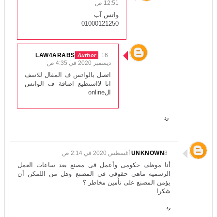
12:51 ص
واتس آب
01000121250
LAW4ARABS
16
ديسمبر 2020 في 4:35 ص
اتصل بالواتس ف المفال للاسف
انا لااستطيع اضافة ف الواتس
الonline
رد
8 أغسطس 2020 في 2:14 ص
UNKNOWN
أنا موظف حكومى وأعمل فى مصنع بعد ساعات العمل
الرسميه ماهى حقوقى فى المصنع وهل من اللمكن أن
يؤمن المصنع على تأمين مخاطر ؟
شكرا
رد