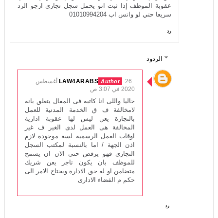
عقوبة الموظف إذا ثبت انو يحمل سجل تجاري ارجو الرد
سريعا حتي لو واتس اب 01010994204
رد
الردود
LAW4ARABS
26 أغسطس
2020 في 3:07 ص
حاليا واللى انا كاتبه فى المقال يتعلق بانه
لامخالفة ف ق الخدمة المدنية للعمل
بالتجارة يعن ليس لها عقوبة ادارية
المخالفة هى العمل لدى الغير ف غير
اوقات العمل الرسمية لسة موجودة لازم
اذن الجهة / اما بالنسبة لمكتب السجل
التجارى فهو يرفض حتى الان ان يسمح
للموظف بان يكون تاجر يعن شريك
متضامن او له حق الادارة ويحتاج الامر الى
حكم م القضاء الادارى
رد