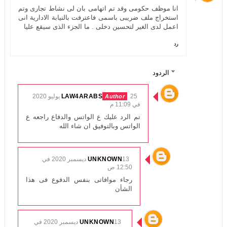
انا موظف حكومى وقد تم اتهامى بان لى نشاط تجارى وتم
استخراج ملف ضريبى باسمى فاعترفت بالنيابة الادارية انى
اعمل لدى الغير لتحسين دخلى . ما الجزء الذى سيقع عليا
رد
الردود
LAW4ARABS
25 يوليو 2020
في 11:09 م
تم الرد عليك ع الواتس والدفاع راجعه ع
الواتس وبالتوفيق ان شاء الله
UNKNOWN
13 ديسمبر 2020 في
12:50 ص
رجاء موافاتى بنفس الدفوع فى هذا
الشأن
UNKNOWN
13 ديسمبر 2020 في