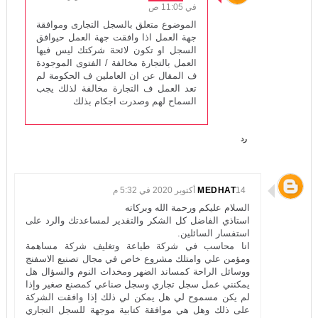
في 11:05 ص
الموضوع متعلق بالسجل التجارى وموافقة
جهة العمل اذا وافقت جهة العمل حيوافق
السجل او تكون لائحة شركتك ليس فيها
العمل بالتجارة مخالفة / الفتوى الموجودة
ف المقال عن ان العاملين ف الحكومة لم
تعد العمل ف التجارة مخالفة لذلك يجب
السماح لهم وصدرت اجكام بذلك
رد
14 أكتوبر 2020 في 5:32 م
MEDHAT
السلام عليكم ورحمة الله وبركاته
استاذي الفاضل كل الشكر والتقدير لمساعدتك والرد على
استفسار السائلين.
انا محاسب في شركة طباعة وتغليف شركة مساهمة
ومؤمن علي وامتلك مشروع خاص في مجال تصنيع الاسفنج
ووسائل الراحة كمساند الضهر ومخدات النوم والسؤال هل
يمكنني عمل سجل تجاري وسجل صناعي كمصنع صغير وإذا
لم يكن مسموح لي هل يمكن لي ذلك إذا وافقت الشركة
على ذلك وهل هي موافقة كتابية موجهة للسجل التجاري