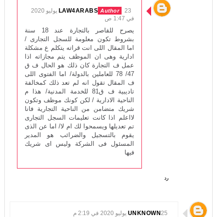
LAW4ARABS
23 يوليو 2020
في 1:47 ص
يصرح للقاصر بالتجارة عند 18 سنة
بشروط تكون معلومة للسجل التجارى /
اما المقال اللى انت قراته يتكلم ع مشكلة
ادارية وهى ان الموظف يتم مجازاته اذا
عمل ف التجارة كان ذلك هو الحال ف ق
47/ 78 للعاملين بالدولة/ اما الفتوى اللى
ف المقال تقول انه لم تعد ذلك كمخالفة
تاديبية ف ق81 للخدمة المدنية/ هذا م
الناحية الادارية / لكن كونك موظف وتكون
شريك متضامن من الناحية التجارية فانا
لااعلم اذا كانت تعليمات السجل التجارى
تم تعديلها ويسمحوا لك ام لا/ اما عن الذى
يقوم بالتسجيل والضرائب هو المدير
المسئول فى الشركة وليس اى شريك
فيها
رد
25 يوليو 2020 في 2:19 م
UNKNOWN