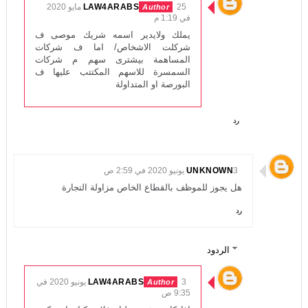
LAW4ARABS
25 مايو 2020
في 1:19 م
يملك ولايدير اسمه شريك موصى ف
شركلت الاشخاص/ اما ف شركات
المساهمة بيشترى سهم م شركات
السمسرة للاسهم المكتتب عليها ف
البورصة او المتداولة
رد
3 يونيو 2020 في 2:59 ص
UNKNOWN
هل يجوز للموظف بالقطاع الخاص مزاولة التجارة
رد
الردود
LAW4ARABS
3 يونيو 2020 في
9:35 ص