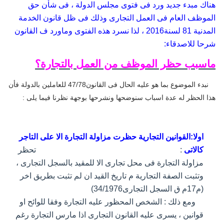
هناك مبدء جديد ورد فى فتوى مجلس الدولة ، فى شأن حق
الموظف العام فى العمل التجارى وذلك فى ظل قانون الخدمة
المدنية 81 لسنة2016 ، لذا نسرد هذه الفتوى وماورد ف القانون
شرحا للاصدقاء:
ماسبب حظر الموظف من العمل بالتجارة؟
نبدء الموضوع بما هو عليه الحال فى القانون47/78 للعاملين بالدولة فأن
هذا الحظر له عدة اسباب سنوضحها ونشرحها بوجهة نظرنا فيما يلى :
اولا:القوانين التجارية حظرت مزاولة التجارة الا على التاجر
كالاتى
:
تحظر
مزاولة التجارة فى محل تجارى الا للمقيد بالسجل التجارى ،
وتثبت الصفة التجارية م تاريخ القيد ان لم تثبت بطريق اخر
(م17م ق السجل التجارى34/1976)
ومع ذلك : الشخص المحظور عليه التجارة وفقا للوائح او
قوانين ، يسرى عليه القانون التجارى اذا مارس
التجارة رغم