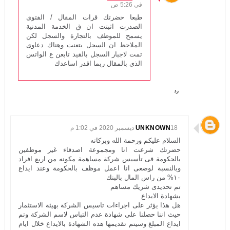
في 5:26 ص
طبعا حضرتك قرات المقال / الفتوى
الصدرت اثبتت ان ق الخدمة المدنية
يسمح للموظف بالتجارة والسجل لكن
الملاحظ ان السجل يتعنت وهناك دعاوى
تمت لاجبار السجل بالقيد تابعن ع الواتس
الذى بالمقال ربما اقدر اساعدك
رد
18 ديسمبر 2020 في 1:02 م
UNKNOWN
السلام عليكم ورحمة الله وبركاته
حضرتك شرعت انا ومجموعة اصدقاء غير موظفين
بالحكومة فى تأسيس شركة مساهمة مكونه من اربع افراد
وبالنسبة لوضعى انا اعمل موظف بالحكومة وعند ايداع
١٠% من راس المال بالبنك
تم تحديدى شريك مساهم
بشهادة الايداع
هل هذا يؤثر على اجراءات تاسيس الشركة بهيئة الاستثمار
حيث اننا حصلنا على شهادة عدم التباس لاسم الشركة وتم
ايداع المبلغ وسيتم تقديمها هذه الشهادة بالايداع خلال ايام