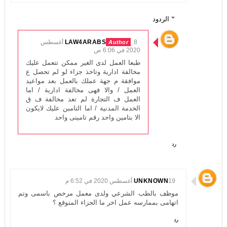
الردود
LAW4ARABS
8 أغسطس
2020 في 6:06 ص
طبعا العمل لدى الغير ممكن تتعمل عليك
مخالفة ادارية وتاخذ جزاء لو لم تحصل ع
موافقة م جهة عملك بالعمل بعد مواعيد
العمل / والا فهى مخالفة ادارية / اما
العمل ف التجارة لم تعد مخالفة ف ق
الخدمة المدنية / اما التامبن عليك لايكون
الا بتامين واحد رقم تامينى واحد
رد
19 أغسطس 2020 في 6:52 م
UNKNOWN
موظف بالطب الشرعي ولدى معمل مرخص باسمى وتم
اتهامى بممارسه عمل اخر ما الجزاء المتوقع ؟
رد