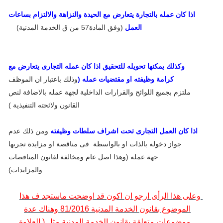
اذا كان عمله بالتجارة يتعارض مع الحيدة والنزاهة والالتزام بساعات
العمل
(وفق المادة57 من ق الخدمة المدنية)
وكذلك يمكنها تحويله للتحقيق اذا كان عمله التجارى يتعارض مع
كرامة وظيفته او مقتضيات عمله (
وذلك باعتبار ان الموظف
ملتزم بجميع اللوائح والقرارات الداخلية لجهة عمله بالاضافة لنص
القانون ولائحته التنفيذية )
اذا كان العمل التجارى تحت اشراف سلطات وظيفته
ومن ذلك عدم
جواز دخوله بالذات او بالواسطة
فى مناقصة او مزايدة تجريها
جهة عمله (وهذا اصل عام ومخالفة لقانون المناقصات
والمزايدات)
وعلى هذا الرأى ارجو ان اكون قد اوضحت ماستجد ف هذا
الموضوع بقانون الخدمة المدنية 81/2016 وهناك عدة
موضوعات متعلقة بقانون الخدمة المدنية مثل ( العلاوة