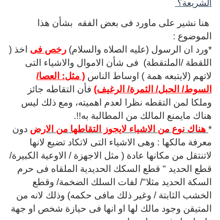
الشريعة؟
هنا نشير على ماورد فى بعض الفقه بشأن هذا
الموضوع :
*ورد ان الرسول (عليه الصلاه والسلام)
رخص فى
اخذ (
اللقطة /الملتقطة) فى شأن الاموال والاشياء التى
لاتهم (لايتبعه همة ) اوساط الناس
( مثل: العصا/
السوط/ الحبل/ الثمرة/ الرغيف)
فأن التقاطه جائز
وملكا لمن التقطه نظرا لعدم اهميته، ومع ذلك ليس
هناك مايمنع المالك من المطالبة به!!.
*
هناك نوع من الاشياء لايجوز التقاطها من الارض
دون
معرفة مالكها : وهى الاشياء التى لاتكاد تضيع لانها
لاتنتقل من مكانها عادة ( مثل الاجهزة / الاوعية الكبيرة/
قطع الحديد " قطع السكك الحديدية الملقاه فى حرم
السكة الحديد مثلا"/ لفات السلك الضخمة/ وقطع
الخشب الثابتة / وغير ذلك مافى حكمه) وذلك لانه من
المتيقن وجود مالك لها او انها فى حيازة شخص او جهة