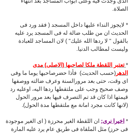
الذى وجدت فيه وعلى ابواب المساجد بعد انتهاء
الصلاة.
* لايجوز النداء عليها داخل المسجد ( فقد ورد فى
الحديث ان من طلب ضالة له فى المسجد يرد عليه
بالقول " لا ردها الله عليك" ) لان المساجد للعبادة
وليست لمطالب الدنيا.
*
تعتبر اللقطة ملكا لصاحبها (الاصلى) مدى
الدهر
(حسب الحديث)
فأذا حضرصاحبها يوما ما وفى
اى وقت، حتى بعد مرورالسنة وعرف ضالته ووصفها
وصف صحيح وجب على ملتقطها ردها اليه، اوعليه رد
قيمتها اذا كان قد تم التصرف فيها بعد مرور الحول
(لانها كانت مجرد امانة مع ملتقطها مدة الحول).
*
اخيرا نرى:
ان اللقطة الغير محرزة ( اى الغير موجودة
فى حرز) مثل الملقاة فى طريق عام يرد عليه المارة