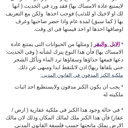
لايمتنع عادة الامساك بها) فقد ورد فى الحديث ( انها
لك او لاخيك او للذئب) فوجب اخذها
ولكن مع التعريف
بها ( كما سبق) لمدة عام واذا حضر صاحبها وعرف
اوصافها اخذها او اخذ قيمتها فى اى وقت.
*
الابل
والبقر
( ومثلها من الحيوانات التى يمتنع عادة
الامساك بها) فأن هذا النوع يترك لشأنه ( وفى الحديث:
دعها فمعها حذاؤها وسقاؤها ترد الماء وتأكل الشجر
حتى يلقاها ربها) اذن لاتلتقط ابدا ومنهى عن ذلك.
ملكية الكنز المدفون فى القانون المدنى:
* يجب ان يكون الكنز مدفون ولايستطيع احد اثبات
ملكيته له
* فى حالة وجود هذا الكنز فى ملكية عقارية ( ارض /
عقار) فأن هذا الكنز ملك لمالك المكان وذلك لان مالك
الارض يملك ماتحتها حسب فلسفة القانون المدنى.