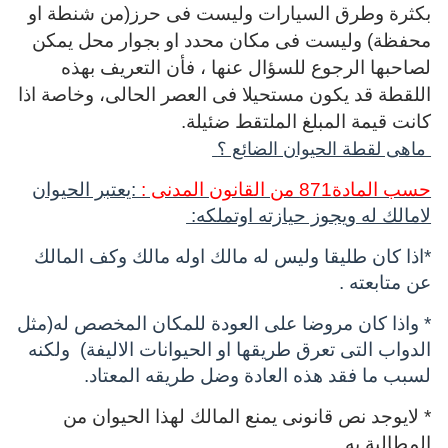
بكثرة وطرق السيارات وليست فى حرز(من شنطة او
محفظة) وليست فى مكان محدد او بجوار محل يمكن
لصاحبها الرجوع للسؤال عنها ، فأن التعريف بهذه
اللقطة قد
يكون مستحيلا فى العصر الحالى، وخاصة اذا
كانت قيمة المبلغ الملتقط ضئيلة.
ماهى لقطة الحيوان الضائع ؟
حسب المادة871 من القانون المدنى :
:يعتبر الحيوان
لامالك له ويجوز حيازته اوتملكه:
*
اذا كان طليقا وليس له مالك اوله مالك وكف المالك
عن متابعته .
*
واذا كان مروضا على العودة للمكان المخصص له(مثل
الدواب التى تعرق طريقها او الحيوانات الاليفة) ولكنه
لسبب ما فقد هذه العادة وضل طريقه المعتاد.
* لايوجد نص قانونى يمنع المالك لهذا الحيوان من
المطالبة به.