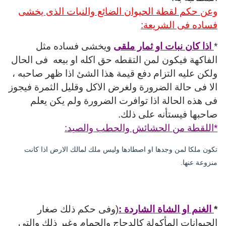
وعن حكم لقطة الحيوان الضائع والنبات الذى يخشى
فساده فى الشريعة:
*
اذا كان نبات او ثمار ملقى
ويخشى فساده مثل
الفاكهة فيكون لمن التقطه حق اكله او بيعه
فى
الحال
ولكن عليه التزام دفع قيمة هذا الشئ اذا ظهر صاحبه ،
الا فى حالة الضرورة ولغرض الاكل وقليل الثمرة فيجوز
فى هذه الحالة اذا توافرت الضرورة ولم يكن يعلم
صاحبها فيستأنه على ذلك.
*اللقطة من الحشائش والحطب والصيد:
تكون ملكا لمن وجدها او اصطادها وليس ملك لمالك الارض اذا كانت
منزوعة عنها.
*
الغنم او الشاة الشاردة :
(وفى حكم ذلك صغار
الحيوانات المأكولة كالدجاج والحمام وغير ذلك والتى