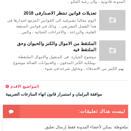
المدونة قانونية ، ولان رغبة الحكو...
تعديلات قوانين تنتظر الاصدارفى 2018
اليوم مقالنا نشيرفيه الى القوانين المزمع اصدارها فى
هذا الفصل التشريعى ، وذلك فى قوانين المنفعة
العامة، والزراعة ، والاجراءات الجنائية ، والس...
الملتقط من الاموال والكنز والحيوان وحق
الملتقط فيه
موضوع الحيازة فى المنقول والاموال الملتقطة
،وملكية الكنز المدفون ، والحيوانات الضالة موضوع
يهم الكثير من الاصدقاء ، ونحاول شرعه فى ضوء ...
المواضيع الاقدم
موافقة البرلمان و استمرار قانون انهاء المنازعات الضريبية
ليست هناك تعليقات:
ملحوظة: يمكن لأعضاء المدونة فقط إرسال تعليق.