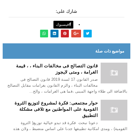
شارك على:
فيسبوك
مواضيع ذات صلة
قانون التصالح فى مخالفات البناء ، ، قيمة
الغرامة ، ومتى لايجوز
صدر القانون 17 لسنة 2019 قانون التصالح فى
مخالفات البناء ، والزم القانون بغرامات مقابل التصالح
بالاضافة الى طلاء واجهة المبنى ،فما هى الغرامات ، والح...
حوار مجتمعى: فكرة لمشروع لتوزيع الثروة
القومية على المواطنين مع تلافى مشكلة
التطبيق
دعونا نبحث فكرة قد تبدو خيالية توزيع( الثروة
القومية) ، ومدى امكانية تطبيقها جدىا على اساس منضبط ، ولان هذه