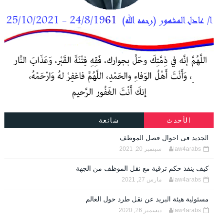
الأحدث
شائعة
الجديد فى احوال فصل الموظف
law4arabs
سبتمبر 20, 2021
كيف ينفذ حكم ترقية مع نقل الموظف من الجهة
law4arabs
مارس 27, 2021
مسئولية هيئة البريد عن نقل طرد حول العالم
law4arabs
ديسمبر 26, 2020