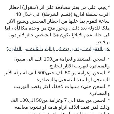
* يجب على من يعثر مصادفة على اثر (منقول) اخطار
اقرب سلطة ادارية (قسم الشرطة) فى خلال 48
ساعة لتقوم بما عليها من اخطار المجلس ويصبح الاثر
ملكا للدولة بعد ذلك ، ويجوز منح من وجده مكافأة ، اما
فى حالة عدم الابلاغ يكون هذا الشخص حائز لاثر دون
ترخيص.
عن العقوبات : وقد وردت فى ( الباب الثالث من القانون)
* السجن المشدد والغرامة من100 الف الى مليون
والمصادرة لتهريب الاثار للخارج
* السجن وغرامة من50 الف حتى500 الف لسرقة الاثر
المسجل او المعد للتسجيل والمصادرة
* السجن حتى7 سنوات لاخفاء الاثر بقصد التهريب
والمصادرة
* الحبس من سنة الى 7 وغرامة من50 الى100 الف
وذلك لمن تعمد اتلاف اثراو هدمه او تشويه معالمه
* الحفر بقصد الحصول على اثر دون ترخيص