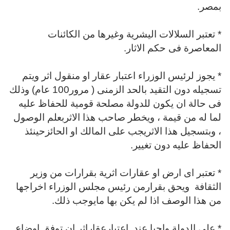
بمصر.
* تعتبر السلالات اليشرية وغيرها من الكائنات
المعاصرة فى حكم الاثار.
* يجوز لرئيس الوزراء اعتبار عقار او منقول اثر ويتم
تسجيله دون التقيد بالحد الزمنى ( مرور100 عام) وذلك
فى حالة ان يكون للدولة مصلحة قومية للحفاظ عليه
لما له من قيمة ، ويخطر صاحب هذا الاثربعلم الوصول
، وبتسجيل هذا الاثريجب على المالك او الحائزحينئذ
الحفاظ عليه دون تغيير.
* تعتبر اى ارض او عقارات اثرية بقرارات من وزير
الثقافة
ويحق بقرارمن رئيس مجلس الوزراء اخراجها
من هذا الوصف اذا لم يكن بها مايوجب ذلك.
* على الدولة واجبا عند
اعتبارعقاراثر ان توفق اوضاع