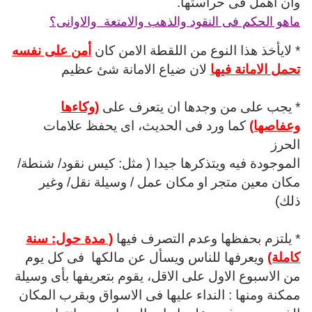
وان اهمل فى حراستها.
ماهو الحكم فى النقود والذهب والامتعة والاوانى؟
* لايأخذ هذا النوع من اللقطة الامن كان
أمن على نفسه
تحمل الامانة فيها
لان ضياع الامانة شئ عظيم
* يجب على من وجدها ان يتعرف على
(وكاءها
وعفاصها)
كما ورد فى الحديث، اى يحفظ علامات
الحرز
الموجودة فيه ويتذكرها جيدا ( مثل: كيس نقود/ شنطة/
مكان معين متجر او مكان عمل / وسيلة نقل/ وغير
ذلك)
* يلتزم بحفظها وعدم التصرف فيها
( مدة حول: سنة
كاملة)
ويعرفها للناس ويسأل عن مالكها فى كل يوم
من الاسبوع الاول على الاقل،
يقوم بتعريفها بأى وسيلة
ممكنة ومنها : النداء عليها فى الاسواق وبقرب المكان