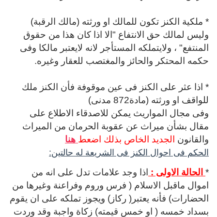
* ملكية الكنز تكون للمالك او ورثته (مالك الرقبة)
وليس لمالك حق الانتفاع "الا اذا كان هذا من حقوق
المنتفع" ، ولايتملكه المستأجر لانه لايعتبر مالكا وفى
حكمه المحتكر والحائز والمغتصب للعقار وغيره.
* اذا عثر على الكنز فى عين موقوفة فأن الكنز ملك
للواقف او ورثته (مادة872 مدنى)
وفى مجال المواريث يمكن للاصدقاء الاطلاع على
مقال بشأن ميراث عن عقوبة الحرمان من الميراث
والقانون
الجديد الخاص بذلك اضعط
هنا
الحكم فى احوال الكنز فى الشريعة له حالتين:
*
الحالة الاولى :
اذا وجد علامات تدل على انه من
اموال ماقبل الاسلام ( فرس وروم وفراعنة وغيرها من
الحضارات) فأنه يعتبر( ركاز) ويجوز تملكه على ان يقوم
بسداد خمسه
( او خمس قيمته) زكاة واجبة وقد وردت