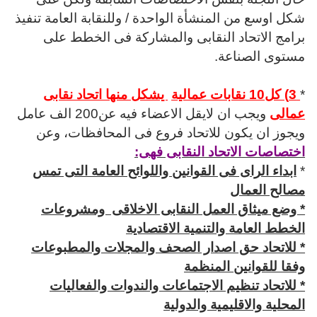
شكل اوسع من المنشأة الواحدة / وللنقابة العامة تنفيذ
برامج الاتحاد النقابى والمشاركة فى الخطط على
مستوى الصناعة.
*
3) كل10 نقابات عمالية
يشكل منها اتحاد نقابى
عمالى
ويجب ان لايقل الاعضاء فيه عن200 الف عامل
ويجوز ان يكون للاتحاد فروع فى المحافظات، وعن
اختصاصات
الاتحاد النقابى فهى:
*
ابداء الراى فى القوانين واللوائح العامة التى تمس
مصالح العمال
* وضع ميثاق العمل النقابى الاخلاقى ومشروعات
الخطط العامة والتنمية الاقتصادية
* للاتحاد حق اصدار الصحف والمجلات والمطبوعات
وفقا للقوانين المنظمة
* للاتحاد تنظيم الاجتماعات والندوات والفعاليات
المحلية والاقليمية والدولية