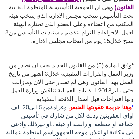
القانون)
وهى ان الجمعية التأسيسية للمنظمة النقابية
تحت التأسيس تنتخب مجلس الادارة الذى ينتخب هيئة
المكتب من اعضاءه وعلى العضو الذى تختاره الهيئة
لعمل الاجراءات التزام بتقديم مستندات التأسيس من3
نسخ خلال15 يوم من انتخاب مجلس الادارة.
*وفق المادة (5) من القانون الجديد يجب ان تصدر من
وزير العمل والقرارات التنفيذية خلال3 اشهر من تاريخ
العمل بهذا القانون وهى لم تصدر حتى الان و
مازالت
حتى يناير2018 النقابات العمالية تناقش وزارة العمل
ولها اقتراحات قبل اصدار اللائحة التنفيذية
*
وهنا جريمة عقوبتها
الحبس
وغرامةمن5 الى20 الف
اواى العقوبتين وذلك لكل من شارك فى تأسيس
جماعة او منظمة او رابطة او هيئة ..او غيرذلك وادعى
فى مكاتبة او اعلان موجه للجمهوراسم لمنظمة عمالية