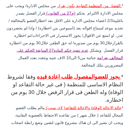
*
الفصل من المنظمة النقابية يكون بقرار
من مجلس الادارة/ ويجب على
مجلس الادارة الالتزام بحكم
(م27 من القانون)
قرار الفصل يصدر
باغلبية2/3 اعضاء مجلس الادارة على الاقل بعد اخطارالعضو بالمخالفة /
تحديد موعد لسماع اقواله بعد (اسبوعين من اخطاره) / واذا لم يحضردون
عذر، او امتنع عن الاقوال/ يجوز الاستمرار فى الاجراءات/ثم اخطاره
بالقرارخلال30 يوم من صدوره/ له حق الطعن خلال30 يوم من اخطاره
قرار الفصل ويشكل
عدم تنفيذ حكم المادة27 السابقة الحكم على
المخالف بغرامة
جنائية من5 الى10 الاف جنيه وتتعدد بعدد العمال
المضرورين بتلك المخالفة.
*
يجوز للعضوالمفصول طلب اعادة قيده
وفقا لشروط
النظام الاساسى للمنظمة ( فى غير حالة التقاعد او
الوفاة) وله الطعن فى قرار الرفض خلال 30 يوم من
اخطاره.
*
حالة الاحالة الوفاة/ والاحالة للتقاعد( لاى سبب)
مالم يطلب العضو
المحال للتقاعد ( خلال شهر ) من تقاعده الاحتفاظ بالعضوية النقابية،
ويجب ان نشير الى ان هناك مشروع قانون لتقنين وضع رابطة اصحاب