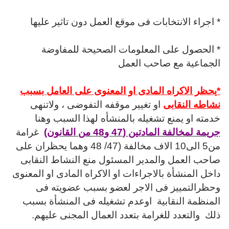
* اجراء الانتخابات فى موقع العمل دون تاثير عليها
* الحصول على المعلومات الصحيحة للمفاوضة
الجماعية مع صاحب العمل
*يحظر الاكراه المادى او المعنوى على العامل بسبب
نشاطه النقابى
او تغيير موقفه التفوضى ، ولاتنهى
خدمته او يمنع تشغيله بالمنشأه لهذا السبب وهنا
جريمة لمخالفة المادتين (47 و48 من القانون)
غرامة
من5 الى10 الاف مخالفة (47/ 48 وهما يحظران على
صاحب العمل والمدير المسئول منع النشاط النقابى
داخل المنشأة بالاجراءات او الاكراه المادى او المعنوى
وحظرالتمييز فى الاجر لعضو بسبب عضويته فى
المنظمة النقابية اوعدم تشغيله فى المنشأة بسبب
ذلك والتعدد للغرامة بتعدد العمال المجنى عليهم.