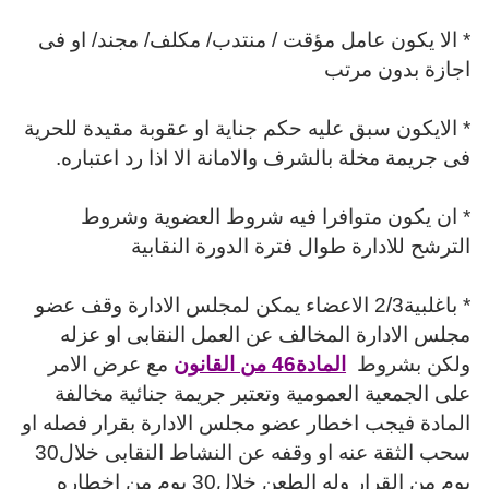
* الا يكون عامل مؤقت / منتدب/ مكلف/ مجند/ او فى
اجازة بدون مرتب
* الايكون سبق عليه حكم جناية او عقوبة مقيدة للحرية
فى جريمة مخلة بالشرف والامانة الا اذا رد اعتباره.
* ان يكون متوافرا فيه شروط العضوية وشروط
الترشح للادارة طوال فترة الدورة النقابية
* باغلبية2/3 الاعضاء يمكن لمجلس الادارة وقف عضو
مجلس الادارة المخالف عن العمل النقابى او عزله
ولكن بشروط
المادة46 من القانون
مع عرض الامر
على الجمعية العمومية وتعتبر جريمة جنائية مخالفة
المادة
فيجب اخطار عضو مجلس الادارة بقرار فصله او
سحب الثقة عنه او وقفه عن النشاط النقابى خلال30
يوم من القرار وله الطعن خلال30 يوم من اخطاره