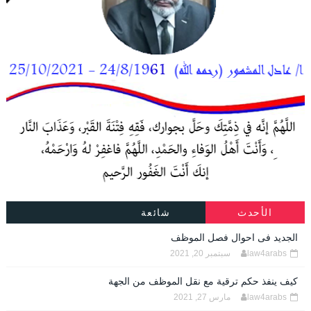
الأحدث
شائعة
الجديد فى احوال فصل الموظف
law4arabs
سبتمبر 20, 2021
كيف ينفذ حكم ترقية مع نقل الموظف من الجهة
law4arabs
مارس 27, 2021