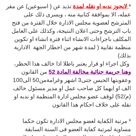
*
لايجوز ندبه او نقله لمدة
تذيد عن ( اسبوعين) عن مقر
عمله، الا بموافقة كتابية منه ، ويسرى ذلك على
المترشح لعضوية مجلس الادارة خلال الفترة من فتح
باب الترشح وحتى اعلان النتيجة، وكذلك على العامل
المكلف باجراءات الانشاء اثناء فترة انشاء او تكوين
منظمة نقابية ( لمدة شهر من اخطار الجهة
الادارية
بذلك)
وكل اجراء او قرار يعتبر باطلا اذا خالف هذا الحظر،
وهنا جريمة جنائية مخالفة المادة 52
من القانون
وعقوبتها
الحبس حتى3 اشهر وغرامةمن50 الى100
الف او ايهما كل صاحب عمل او مدير مسئول خالف
(م/52) لوقف عضو مجلس ادارة المنظمة او ندبه او
نقله على خلاف احكام هذا القانون
* مرتبة الكفاية لعضو مجلس الادارة تكون حكما
مساوية لمرتبة كفاية العضو فى السنة السابقة