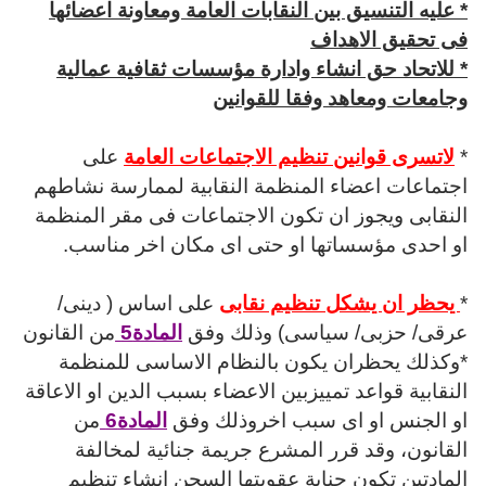
* عليه التنسيق بين النقابات العامة ومعاونة اعضائها
فى تحقيق الاهداف
* للاتحاد حق انشاء وادارة مؤسسات ثقافية عمالية
وجامعات ومعاهد وفقا للقوانين
*
لاتسرى قوانين تنظيم الاجتماعات العامة
على
اجتماعات اعضاء المنظمة النقابية لممارسة نشاطهم
النقابى و
يجوز ان تكون الاجتماعات فى مقر المنظمة
او احدى مؤسساتها او حتى اى مكان اخر مناسب.
*
يحظر ان يشكل تنظيم نقابى
على اساس ( دينى/
عرقى/ حزبى/ سياسى) وذلك وفق
المادة5
من القانون
*وكذلك يحظران يكون بالنظام الاساسى للمنظمة
النقابية قواعد تمييزبين الاعضاء بسبب الدين او الاعاقة
او الجنس او اى سبب اخروذلك وفق
المادة6
من
القانون، وقد قرر المشرع جريمة جنائية لمخالفة
المادتين
تكون جناية عقوبتها السجن انشاء تنظيم