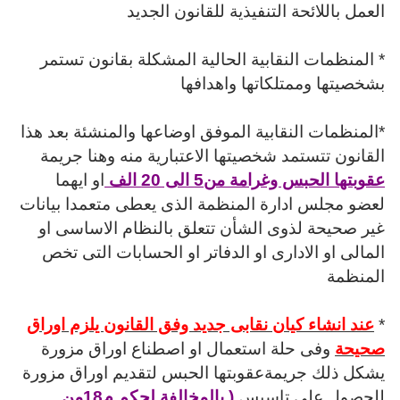
العمل باللائحة التنفيذية للقانون الجديد
* المنظمات النقابية الحالية المشكلة بقانون تستمر
بشخصيتها وممتلكاتها واهدافها
*المنظمات النقابية الموفق اوضاعها والمنشئة بعد هذا
القانون تتستمد شخصيتها الاعتبارية منه وهنا جريمة
عقوبتها
الحبس وغرامة من5 الى 20 الف
او ايهما
لعضو مجلس ادارة المنظمة الذى يعطى متعمدا بيانات
غير صحيحة لذوى الشأن تتعلق بالنظام الاساسى او
المالى او الادارى او الدفاتر او الحسابات التى تخص
المنظمة
*
عند انشاء كيان نقابى جديد وفق القانون يلزم اوراق
صحيحة
وفى حلة استعمال او اصطناع اوراق مزورة
يشكل ذلك جريمةعقوبتها
الحبس لتقديم اوراق مزورة
للحصول على تاسيس
( بالمخالفة لحكم م18من