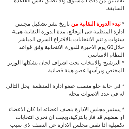
نقابيتين من ذات المستوى والا تطبق نفس القاعدة
السابقة.
*
تبدء الدورة النقابية من
تاريخ نشر تشكيل مجلس
ادارة المنظمة فى الوقائع،
مدة الدورة النقابية هى4
سنوات و
تتم الانتخابات بالاقتراع السرى المباشر
خلال60 يوم الاخيرة للدورة الانتخابية وفق قواعد
النظام الاساسى
* الترشيح والانتخاب تحت اشراف لجان يشكلها الوزير
المختص ويرأسها عضو هيئة قضائية
* فى حالة خلو منصب عضو ادارة المنظمة يحل التالى
له فى عدد الاصوات محله
* يستمر مجلس الادارة بنصف اعضائه اذا كان الاعضاء
او بعضهم قد فاز بالتزكية،و
يجب ان تجرى انتخابات
تكميلية اذا نقص مجلس الادارة عن النصف لاى سبب