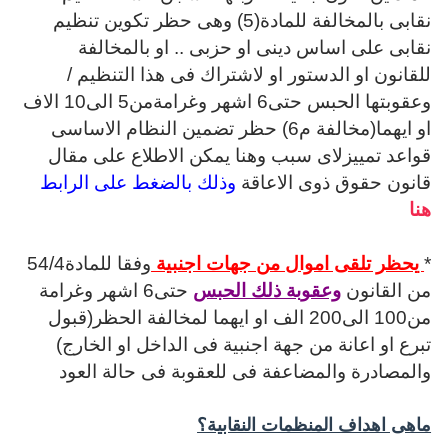
نقابى بالمخالفة للمادة(5) وهى حظر تكوين تنظيم
نقابى على اساس دينى او حزبى .. او بالمخالفة
للقانون او الدستور او لاشتراك فى هذا التنظيم /
وعقوبتها
الحبس حتى6 اشهر وغرامةمن5 الى10 الاف
او ايهما(مخالفة م6) حظر تضمين النظام الاساسى
قواعد تمييزلاى سبب
وهنا يمكن الاطلاع على مقال
قانون حقوق ذوى الاعاقة
وذلك بالضغط على الرابط
هنا
*
يحظر تلقى اموال من جهات اجنبية
وفقا للمادة54/4
من القانون
وعقوبة ذلك الحبس
حتى6 اشهر وغرامة
من100 الى200 الف او ايهما لمخالفة الحظر(قبول
تبرع او اعانة من جهة اجنبية فى الداخل او الخارج)
والمصادرة والمضاعفة فى للعقوبة فى حالة العود
ماهى اهداف المنظمات النقابية؟