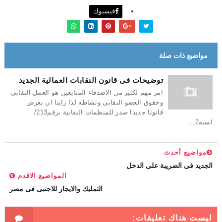
فيسبوك
مواضيع ذات صلة
توضيحات فى قانون النقابات العمالية الجديد
امر مهم لكثير من الاصدقاء المتابعين هو العمل النقابى
وحقوق العضو النقابى ونشاطه لذا راينا ان نعرض
قانونا جديدا صدر للمنظمات النقابية برقم213/
لسنة2...
مواضيع أحدث
الجديد فى الضريبة على الدخل
المواضيع الاقدم
التمليك والايجار للاجنبى فى مصر
ليست هناك تعليقات: