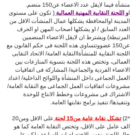
منشأة فيما لايقل عدد الاعضاء عن150 منضم.
ا
و اللجنة النقابية المهنية العمالية
( تكون على مستوى
المدينة اوالمحافظة يشكلها عمال المنشأت الاقل من
العدد السابق / او يشكلها اصحاب المهن او الحرف
المرتبطة) ويشترط ان لايقل الاعضاء المنضمين
عن150 عضووتتساوى هذه اللجنة فى حكم القانون مع
اللجنة النقابية للمنشأة
االنقابة العامة/ الاتحاد النقابى
العمالى،
وتختص هذه اللجنة بتسوية
المنازعات بين
الاعضاء الفردية والجماعية/ المشاركة فى اتفاقيات
العمل الجماعى داخل المنشأة واللوائح الداخلية/ اعداد
مشروعات اتفاقيات العمل الجماعى مع النقابة العامة/
الاشتراك فى مشروعات وخطط الانتاج للوحدة
وتنفيذها/ تنفيذ برامج نقابتها العامة.
*2)
تشكل نقابة عامة من15 لجنة
على الاقل ومن20
الف عامل على الاقل، وتختص النقابة العامة كما هو
حال اللجنة بنفس
الاختصاصات السابقة ولكن على