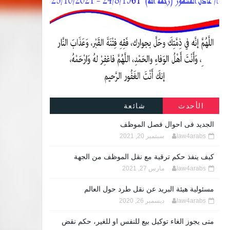
الأحدث
شائعة
الجديد فى احوال فصل الموظف
law4arabs
سبتمبر 20, 2021
كيف ينفذ حكم ترقية مع نقل الموظف من الجهة
law4arabs
مارس 27, 2021
مسئولية هيئة البريد عن نقل طرد حول العالم
law4arabs
ديسمبر 26, 2020
متى يجوز الغاء توكيل بيع للنفس او للغير، حكم نقض