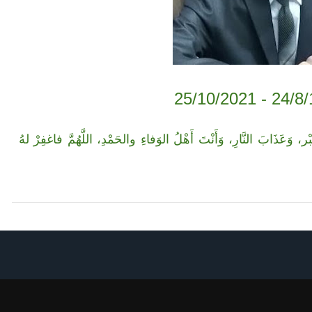
وَعَذَابَ النَّارِ، وَأَنْتَ أَهْلُ الوَفاءِ والحَمْدِ، اللَّهُمَّ فاغفِرْ لهُ