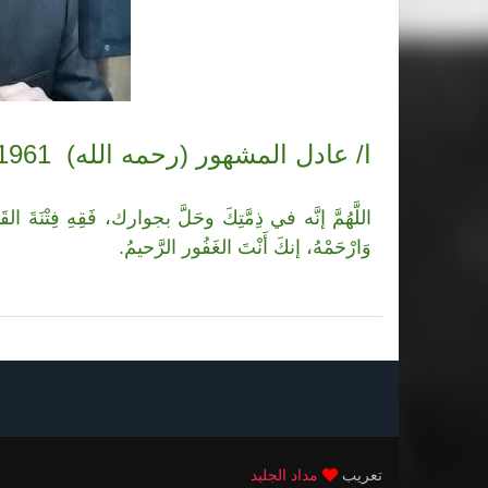
ا/ عادل المشهور
(رحمه الله)
24/8/1961 - 25/10/2021
اللَّهُمَّ إنَّه
في ذِمَّتِكَ وحَلَّ بجوارك، فَقِهِ فِتْنَةَ القَبْر، 
وَارْحَمْهُ، إنكَ أَنْتَ الغَفُور الرَّحيمُ.
تعريب
مداد الجليد