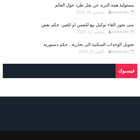
مسئولية هيئة البريد عن نقل طرد حول العالم
law4arabs
ديسمبر 26, 2020
متى يجوز الغاء توكيل بيع للنفس او للغير، حكم نقض
law4arabs
نوفمبر 12, 2020
تحويل الوحدات السكنية الى تجارية ، حكم دستورية
law4arabs
أكتوبر 20, 2020
فيسبوك