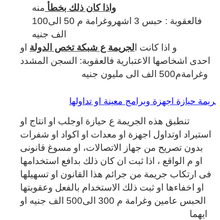
واذا كان ذلك بخطأ
منه
فالعقوبة : حبس 3 اشهروغرامة م 50 الى100
الف جنيه
و اذا كانت ا
لجريمة ع شبكة تخص الدولة
او
احدى اشخاصها الاعتبارية فالعقوبة: السجن المشدد
وغرامةم500 الف الى مليون جنيه
ريمة حيازة اجهزة وبرامج معينة او تداولها
تنطبق هذه الجريمة ع حيازة اوجلب او انتاج او
استيراد اوتداول اجهزة او معدات او اكواد او شفرات
بدون تصريح من جهاز الاتصالات، او مسوغ قانونى
او م الواقع ، اذا ثبت ان كان ذلك بدافع استخدامها
فى ارتكاب جريمة من جرائم هذا القانون او تسهيلها
او اخفاءها او ثبت ذلك الاستخدام بالفعل وعقوبتها
الحبس عامين وغرامة م 300 الى500 الف جنيه او
ايهما