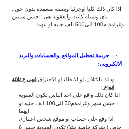
اذا كان ذلك كليا اوجزئيا وبصفة متعمدة بدون حق ،
باى وسيلة كانت والعقوبة هى : حبس سنتين
وغرامة م100 الى500 الف جنيه او ايهما
·
جريمة تعطيل المواقع والحسابات والبريد
الالكترونى:
وذلك بالاتلاف او الابطاء او الاختراق
فهى ع ثلاثة
انواع
:
·
اذا كان ذلك واقع على احد الناس تكون العقوبة
: حبس شهر وغرامةم50 الى100 الف جنيه او
ايهما
·
اذا وقع على حساب او موقع شخص اعتبارى
خاص ( شركة خاصة مثلا) تكون العقوبة حبس 6