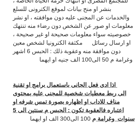
للمجتمع المصرى او انتهاك حرمة الحياة الخاصة ،
بنشر او منح بيانات لموقع الكترونى للسلع
والخدمات عن المجنى عليه دون موافقته ، او نشر
معلومات او صور عن الشخص دون رضاء منه تنتهك
خصوصيته سواء معلومات صحيحة او غير صحيحة ،
او ارسال رسائل مكثفة الكترونيا لشخص معين
دون موافقة منه وعقوبة ذلك : الحبس 6 اشهر
وغرامة م 50 الى100 الف جنيه او ايهما
اذا ادى فعل الجانى باستعمال برامج او تقنية
الى ربط معطيات شخصية للمجنى عليه بمحتوى
مناف للاداب او اظهاره بصورة تمس شرفه او
اعتباره فالعقوبة تكون : الحبس م سنتين الى 5
سنوات وغرامة
م
100 الى300 الف او ايهما