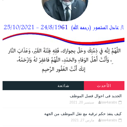
الأحدث
شائعة
الجديد فى احوال فصل الموظف
law4arabs
سبتمبر 20, 2021
كيف ينفذ حكم ترقية مع نقل الموظف من الجهة
law4arabs
مارس 27, 2021